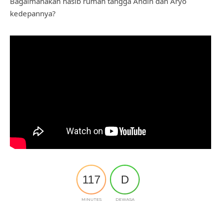
Bagaimanakah nasib rumah tangga Andin dan Aryo
kedepannya?
117
D
MINUTES
DEWASA