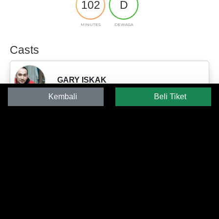
102
D
MINUTES
DEWASA
Casts
GARY ISKAK
Kembali
Beli Tiket
HANA SARASWATI
YAMA CARLOS