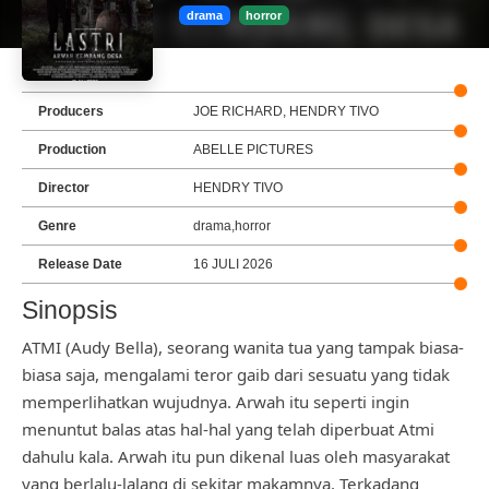
drama
horror
Producers
JOE RICHARD, HENDRY TIVO
Production
ABELLE PICTURES
Director
HENDRY TIVO
Genre
drama,horror
Release Date
16 JULI 2026
Sinopsis
ATMI (Audy Bella), seorang wanita tua yang tampak biasa-
biasa saja, mengalami teror gaib dari sesuatu yang tidak
memperlihatkan wujudnya. Arwah itu seperti ingin
menuntut balas atas hal-hal yang telah diperbuat Atmi
dahulu kala. Arwah itu pun dikenal luas oleh masyarakat
yang berlalu-lalang di sekitar makamnya. Terkadang