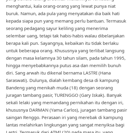
menghantui, kala orang-orang yang lewat punya niat
buruk. Namun, ada pula yang menyatakan dia baik hati
kepada siapa pun yang memang perlu bantuan. Termasuk
seorang pedagang sayur keliling yang menerima
selembar uang, tetapi tak habis-habis walau dibelanjakan
berapa kali pun. Sayangnya, kebaikan itu tidak berlaku
untuk beberapa orang. Khususnya yang terlibat langsung
dengan masa kelamnya 30 tahun silam, pada tahun 1995,
hingga menyebabkannya putus asa dan memilih bunuh
diri. Sang arwah itu dikenal bernama LASTRI (Hana
Saraswati). Dulunya, dialah kembang desa di kampung
Bandeng yang menikah muda (18) dengan seorang
juragan tambang pasir, TURENGGO (Gary Iskak). Banyak
sekali lelaki yang memandang pernikahan itu dengan iri,
khususnya DARMAN (Yama Carlos), juragan tambang pasir
saingan Renggo. Perasaan iri yang merebak di kampung
lantas melahirkan lingkungan yang sangat menyiksa bagi
Lastri. Termasuk dari ATMI (20) pada masa itu, yang