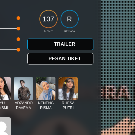
107
R
MENIT
REMAJA
TRAILER
PESAN TIKET
YU
ADZANDO
NENENG
RHESA
KSMI
DAVEMA
RISMA
PUTRI