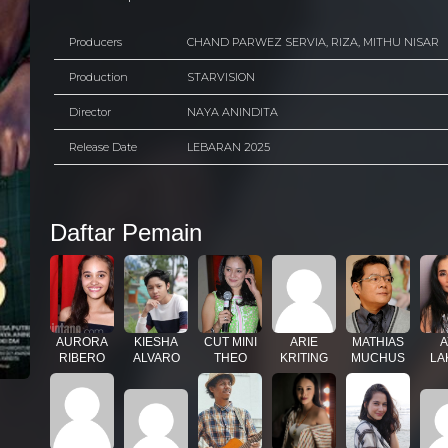
Producers
CHAND PARWEZ SERVIA, RIZA, MITHU NISAR
Production
STARVISION
Director
NAYA ANINDITA
Release Date
LEBARAN 2025
Daftar Pemain
AURORA
KIESHA
CUT MINI
ARIE
MATHIAS
A
RIBERO
ALVARO
THEO
KRITING
MUCHUS
LA