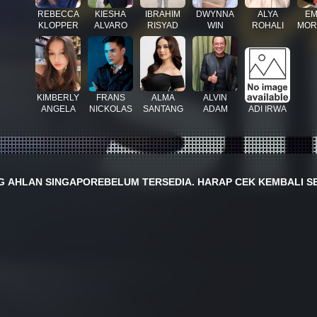
REBECCA
KIESHA
IBRAHIM
DWYNNA
ALYA
EM
KLOPPER
ALVARO
RISYAD
WIN
ROHALI
MOR
KIMBERLY
FRANS
ALMA
ALVIN
ANGELA
NICKOLAS
SANTANG
ADAM
ADI IRWA
NG
AHLAN SINGAPORE
BELUM TERSEDIA. HARAP CEK KEMBALI SE