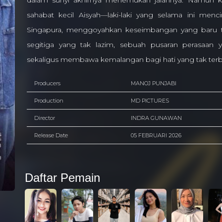
dalam sunyi akhirnya menemukan jalannya. Namun ke
sahabat kecil Aisyah—laki-laki yang selama ini me
Singapura, menggoyahkan keseimbangan yang baru ter
segitiga yang tak lazim, sebuah pusaran perasaan
sekaligus membawa kemalangan bagi hati yang tak terb
Producers
MANOJ PUNJABI
Production
MD PICTURES
Director
INDRA GUNAWAN
Release Date
05 FEBRUARI 2026
Daftar Pemain