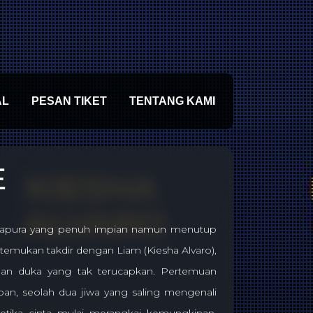
AL
PESAN TIKET
TENTANG KAMI
E
ingapura yang penuh impian namun menutup
ertemukan takdir dengan Liam (Kiesha Alvaro),
pan duka yang tak terucapkan. Pertemuan
n, seolah dua jiwa yang saling mengenali