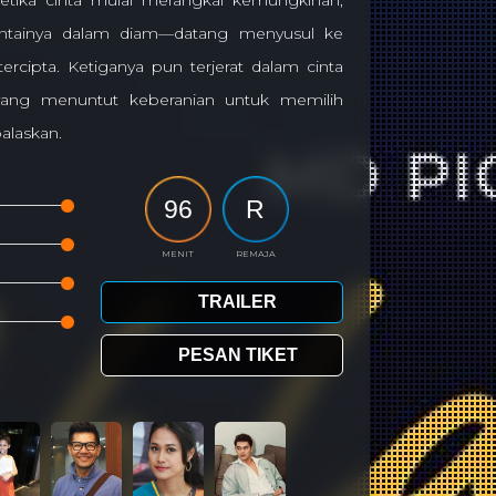
tika cinta mulai merangkai kemungkinan,
ncintainya dalam diam—datang menyusul ke
cipta. Ketiganya pun terjerat dalam cinta
 yang menuntut keberanian untuk memilih
alaskan.
96
R
MENIT
REMAJA
TRAILER
PESAN TIKET